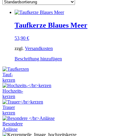
Taufkerze Blaues Meer
53,90
€
zzgl.
Versandkosten
Dieses
Beschriftung hinzufügen
Produkt
weist
Tauf-
mehrere
kerzen
Varianten
auf.
Hochzeits-
Die
kerzen
Optionen
können
Trauer
auf
kerzen
der
Produktseite
Besondere
gewählt
Anlässe
werden