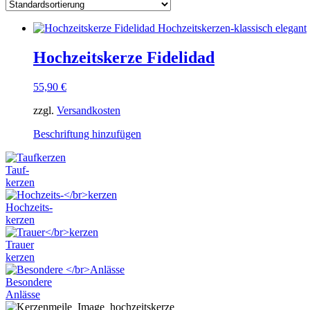
Hochzeitskerze Fidelidad
55,90
€
zzgl.
Versandkosten
Dieses
Beschriftung hinzufügen
Produkt
weist
Tauf-
mehrere
kerzen
Varianten
auf.
Hochzeits-
Die
kerzen
Optionen
können
Trauer
auf
kerzen
der
Produktseite
Besondere
gewählt
Anlässe
werden