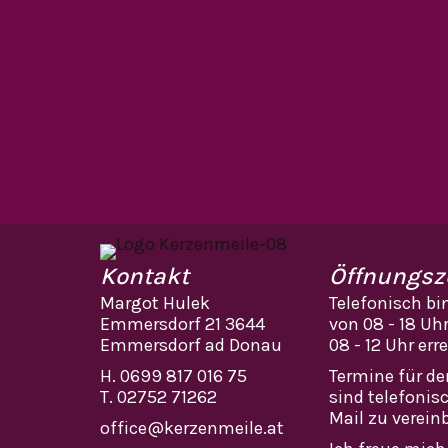
Kontakt
Öffnungsz
Margot Hulek
Telefonisch bi
Emmersdorf 21 3644
von 08 - 18 Uh
Emmersdorf ad Donau
08 - 12 Uhr err
H.
0699 817 016 75
Termine für d
T.
02752 71262
sind telefonis
Mail zu verein
office@kerzenmeile.at