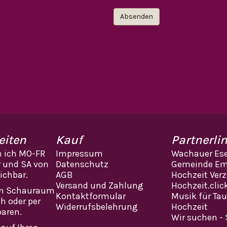
eiten
Kauf
Partnerli
n ich MO-FR
Impressum
Wachauer Ese
r und SA von
Datenschutz
Gemeinde Em
eichbar.
AGB
Hochzeit Verz
Versand und Zahlung
Hochzeit.clic
en Schauraum
Kontaktformular
Musik für Ta
ch oder per
Widerrufsbelehrung
Hochzeit
baren.
Wir suchen - 