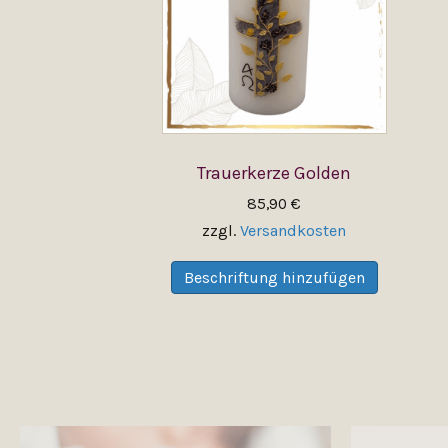
Trauerkerze Golden
85,90
€
zzgl.
Versandkosten
Dieses
Produkt
Beschriftung hinzufügen
weist
mehrere
Variante
auf.
Die
Optione
können
auf