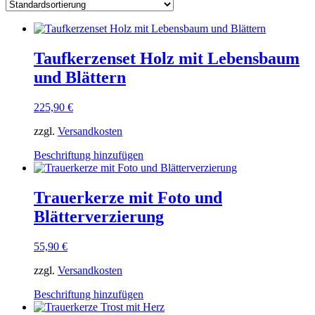
Taufkerzenset Holz mit Lebensbaum
und Blättern
225,90
€
zzgl.
Versandkosten
Dieses
Beschriftung hinzufügen
Produkt
weist
mehrere
Trauerkerze mit Foto und
Varianten
Blätterverzierung
auf.
Die
Optionen
55,90
€
können
auf
zzgl.
Versandkosten
der
Dieses
Produktseite
Beschriftung hinzufügen
Produkt
gewählt