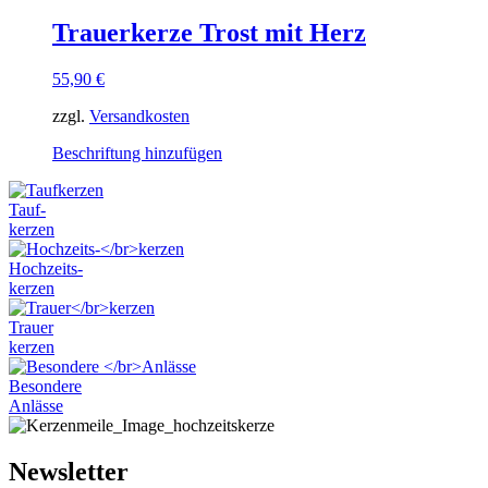
weist
werden
mehrere
Trauerkerze Trost mit Herz
Varianten
auf.
55,90
€
Die
Optionen
zzgl.
Versandkosten
können
auf
Dieses
Beschriftung hinzufügen
der
Produkt
Produktseite
weist
gewählt
Tauf-
mehrere
werden
kerzen
Varianten
auf.
Hochzeits-
Die
kerzen
Optionen
können
Trauer
auf
kerzen
der
Produktseite
Besondere
gewählt
Anlässe
werden
Newsletter