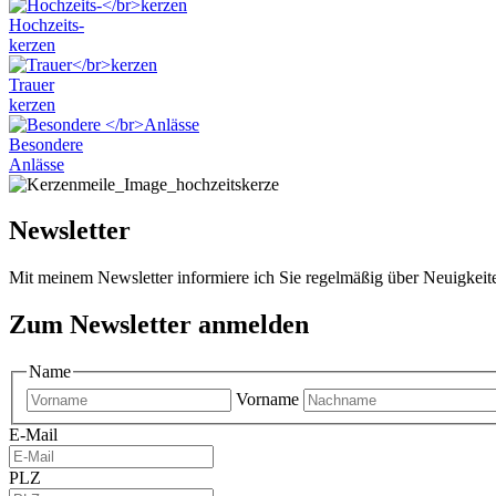
auf.
Hochzeits-
Die
kerzen
Optionen
können
Trauer
auf
kerzen
der
Produktseite
Besondere
gewählt
Anlässe
werden
Newsletter
Mit meinem Newsletter informiere ich Sie regelmäßig über Neuigkei
Zum Newsletter anmelden
Name
Vorname
E-Mail
PLZ