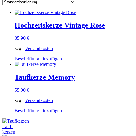
Hochzeitskerze Vintage Rose
85,90
€
zzgl.
Versandkosten
Dieses
Beschriftung hinzufügen
Produkt
weist
mehrere
Taufkerze Memory
Varianten
auf.
55,90
€
Die
Optionen
zzgl.
Versandkosten
können
auf
Dieses
Beschriftung hinzufügen
der
Produkt
Produktseite
weist
gewählt
Tauf-
mehrere
werden
kerzen
Varianten