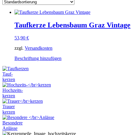
Taufkerze Lebensbaum Graz Vintage
53,90
€
zzgl.
Versandkosten
Dieses
Beschriftung hinzufügen
Produkt
weist
Tauf-
mehrere
kerzen
Varianten
auf.
Hochzeits-
Die
kerzen
Optionen
können
Trauer
auf
kerzen
der
Produktseite
Besondere
gewählt
Anlässe
werden