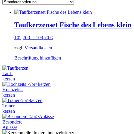
Taufkerzenset Fische des Lebens klein
105,70
€
–
109,70
€
zzgl.
Versandkosten
Dieses
Beschriftung hinzufügen
Produkt
weist
Tauf-
mehrere
kerzen
Varianten
auf.
Hochzeits-
Die
kerzen
Optionen
können
Trauer
auf
kerzen
der
Produktseite
Besondere
gewählt
Anlässe
werden