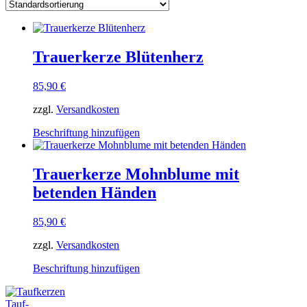
Trauerkerze Blütenherz
85,90
€
zzgl.
Versandkosten
Dieses
Beschriftung hinzufügen
Produkt
weist
mehrere
Trauerkerze Mohnblume mit
Varianten
betenden Händen
auf.
Die
Optionen
85,90
€
können
auf
zzgl.
Versandkosten
der
Dieses
Produktseite
Beschriftung hinzufügen
Produkt
gewählt
weist
werden
Tauf-
mehrere