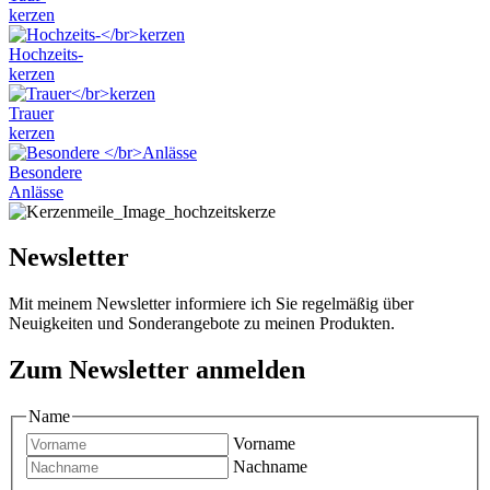
kerzen
Varianten
auf.
Hochzeits-
Die
kerzen
Optionen
können
Trauer
auf
kerzen
der
Produktseite
Besondere
gewählt
Anlässe
werden
Newsletter
Mit meinem Newsletter informiere ich Sie regelmäßig über
Neuigkeiten und Sonderangebote zu meinen Produkten.
Zum Newsletter anmelden
Name
Vorname
Nachname