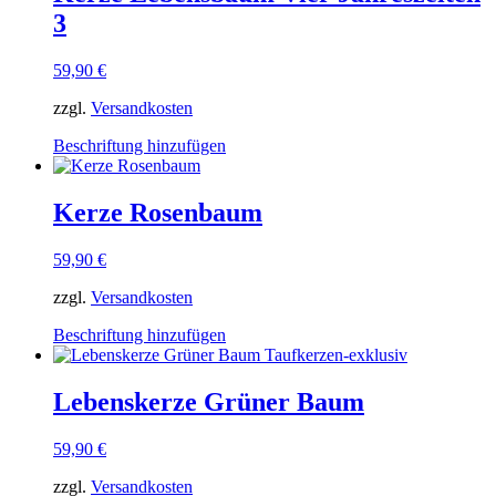
auf.
3
Die
Optionen
können
59,90
€
auf
der
zzgl.
Versandkosten
Produktseite
Dieses
gewählt
Beschriftung hinzufügen
Produkt
werden
weist
mehrere
Kerze Rosenbaum
Varianten
auf.
59,90
€
Die
Optionen
zzgl.
Versandkosten
können
auf
Dieses
Beschriftung hinzufügen
der
Produkt
Produktseite
weist
gewählt
mehrere
Lebenskerze Grüner Baum
werden
Varianten
auf.
59,90
€
Die
Optionen
zzgl.
Versandkosten
können