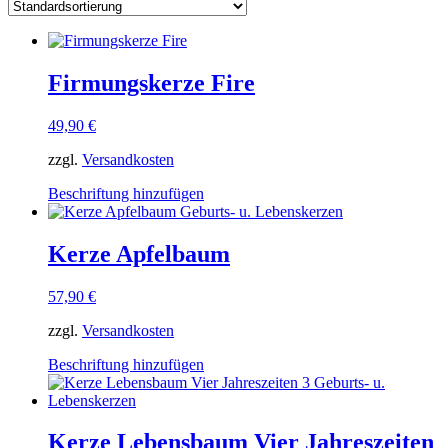
Firmungskerze Fire
49,90
€
zzgl.
Versandkosten
Dieses
Beschriftung hinzufügen
Produkt
weist
mehrere
Kerze Apfelbaum
Varianten
auf.
57,90
€
Die
Optionen
zzgl.
Versandkosten
können
auf
Dieses
Beschriftung hinzufügen
der
Produkt
Produktseite
weist
gewählt
mehrere
werden
Varianten
Kerze Lebensbaum Vier Jahreszeiten