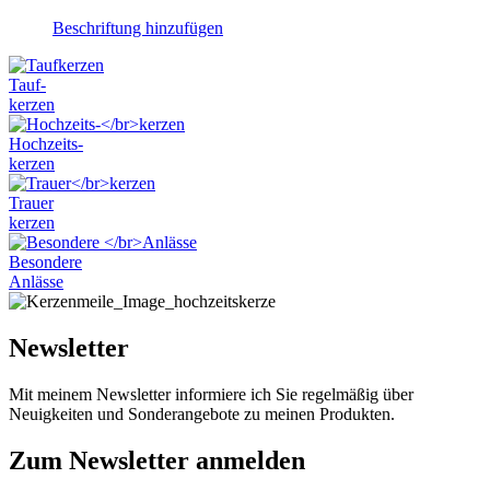
auf
Dieses
Beschriftung hinzufügen
der
Produkt
Produktseite
weist
gewählt
Tauf-
mehrere
werden
kerzen
Varianten
auf.
Hochzeits-
Die
kerzen
Optionen
können
Trauer
auf
kerzen
der
Produktseite
Besondere
gewählt
Anlässe
werden
Newsletter
Mit meinem Newsletter informiere ich Sie regelmäßig über
Neuigkeiten und Sonderangebote zu meinen Produkten.
Zum Newsletter anmelden