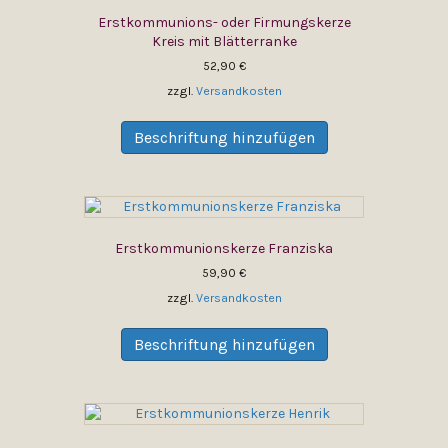
Optionen
Erstkommunions- oder Firmungskerze
können
Kreis mit Blätterranke
auf
52,90
€
der
Produktseite
zzgl.
Versandkosten
gewählt
Dieses
werden
Produkt
Beschriftung hinzufügen
weist
mehrere
Varianten
auf.
Die
Erstkommunionskerze Franziska
Optionen
können
59,90
€
auf
zzgl.
Versandkosten
der
Dieses
Produktseite
Produkt
Beschriftung hinzufügen
gewählt
weist
werden
mehrere
Varianten
auf.
Die