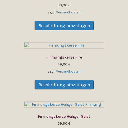
auf
39,90
€
der
zzgl.
Versandkosten
Produktseite
Dieses
gewählt
Produkt
Beschriftung hinzufügen
werden
weist
mehrere
Varianten
auf.
Die
Firmungskerze Fire
Optionen
können
49,90
€
auf
zzgl.
Versandkosten
der
Dieses
Produktseite
Produkt
Beschriftung hinzufügen
gewählt
weist
werden
mehrere
Varianten
auf.
Die
Firmungskerze Heiliger Geist
Optionen
können
39,90
€