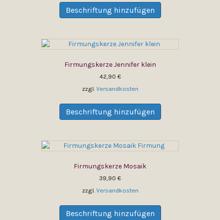
Produktseite
Produkt
Beschriftung hinzufügen
gewählt
weist
werden
mehrere
Varianten
auf.
Die
Firmungskerze Jennifer klein
Optionen
können
42,90
€
auf
zzgl.
Versandkosten
der
Dieses
Produktseite
Produkt
Beschriftung hinzufügen
gewählt
weist
werden
mehrere
Varianten
auf.
Die
Firmungskerze Mosaik
Optionen
können
39,90
€
auf
zzgl.
Versandkosten
der
Dieses
Produktseite
Produkt
Beschriftung hinzufügen
gewählt