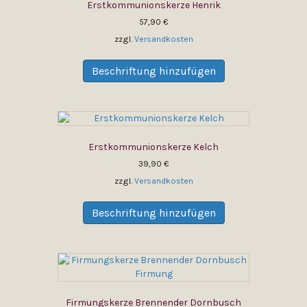
Erstkommunionskerze Henrik
Optionen
können
57,90
€
auf
zzgl.
Versandkosten
der
Dieses
Produktseite
Produkt
Beschriftung hinzufügen
gewählt
weist
werden
mehrere
Varianten
auf.
Die
Erstkommunionskerze Kelch
Optionen
können
39,90
€
auf
zzgl.
Versandkosten
der
Dieses
Produktseite
Produkt
Beschriftung hinzufügen
gewählt
weist
werden
mehrere
Varianten
auf.
Die
Optionen
Firmungskerze Brennender Dornbusch
können