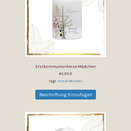
Erstkommunionkerze Mädchen
65,90
€
zzgl.
Versandkosten
Dieses
Produkt
Beschriftung hinzufügen
weist
mehrere
Varianten
auf.
Die
Optionen