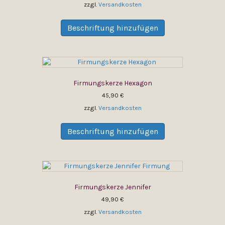
auf
zzgl.
Versandkosten
der
Produktseite
Beschriftung hinzufügen
gewählt
werden
Firmungskerze Hexagon
45,90
€
zzgl.
Versandkosten
Dieses
Produkt
Beschriftung hinzufügen
weist
mehrere
Varianten
auf.
Die
Firmungskerze Jennifer
Optionen
können
49,90
€
auf
zzgl.
Versandkosten
der
Dieses