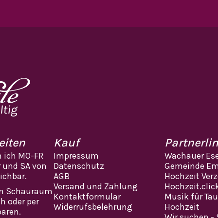
eiten
Kauf
Partnerli
n ich MO-FR
Impressum
Wachauer Ese
r und SA von
Datenschutz
Gemeinde Em
eichbar.
AGB
Hochzeit Verz
Versand und Zahlung
Hochzeit.clic
en Schauraum
Kontaktformular
Musik für Ta
ch oder per
Widerrufsbelehrung
Hochzeit
baren.
Wir suchen - 