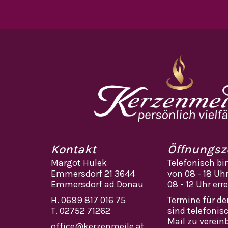
Kontakt
Öffnungsz
Margot Hulek
Telefonisch bi
Emmersdorf 21 3644
von 08 - 18 Uh
Emmersdorf ad Donau
08 - 12 Uhr err
H.
0699 817 016 75
Termine für d
T.
02752 71262
sind telefonis
Mail zu verein
office@kerzenmeile.at