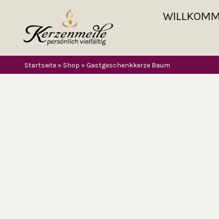
WILLKOM
Startseite
»
Shop
»
Gastgeschenkkerze Baum