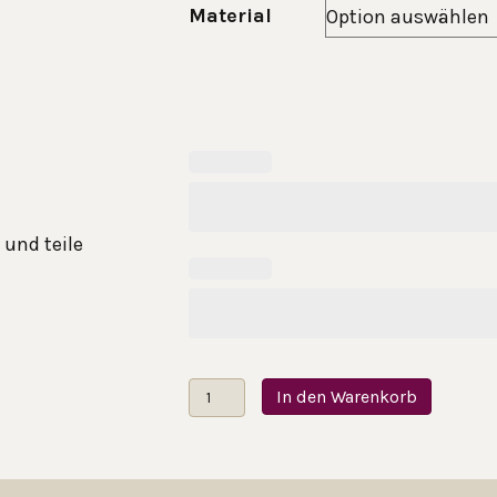
Material
 und teile
Gastgeschenkkerze
In den Warenkorb
Baum
Menge