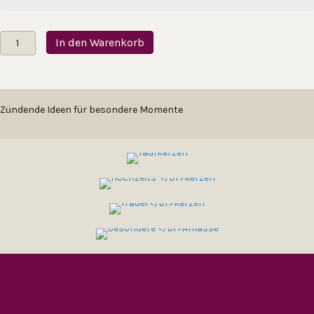
ZEN
S-
BESONDER
KERZEN
TRAUER
Hochzeitskerze
In den Warenkorb
Baumstamm
KERZEN
E
Menge
ANLÄSSE
Zündende Ideen für besondere Momente