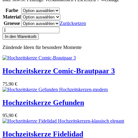
Farbe
Material
Groesse
Zurücksetzen
Hochzeitskerze
Hexagon
In den Warenkorb
Dolden
Menge
Zündende Ideen für besondere Momente
Hochzeitskerze Comic-Brautpaar 3
75,90
€
Hochzeitskerze Gefunden
95,90
€
Hochzeitskerze Fidelidad