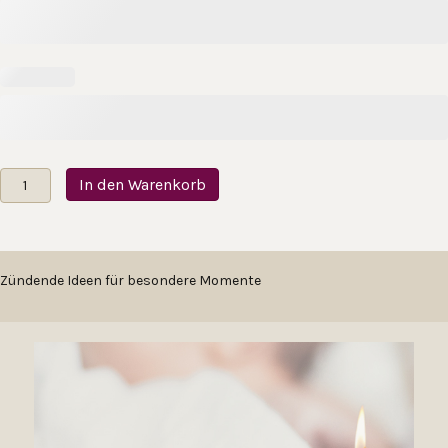
Hochzeitskerze
In den Warenkorb
Lebensbaum
"Klagenfurt"
Menge
Zündende Ideen für besondere Momente