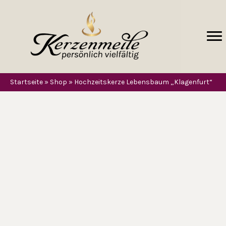
Startseite
»
Shop
»
Hochzeitskerze Lebensbaum „Klagenfurt“