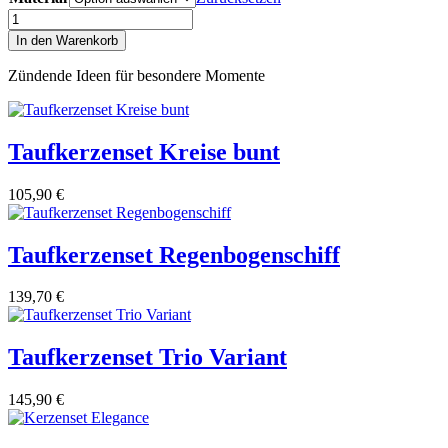
Kerzenset
Sailing
In den Warenkorb
Ship
Menge
Zündende Ideen für besondere Momente
Taufkerzenset Kreise bunt
105,90
€
Taufkerzenset Regenbogenschiff
139,70
€
Taufkerzenset Trio Variant
145,90
€