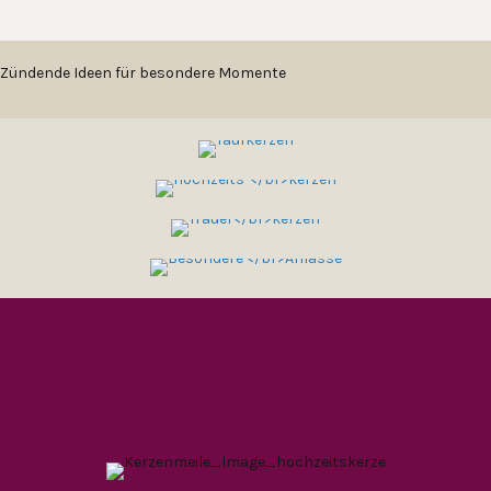
Schmetterlinge
Menge
ANLÄSSE
Zündende Ideen für besondere Momente