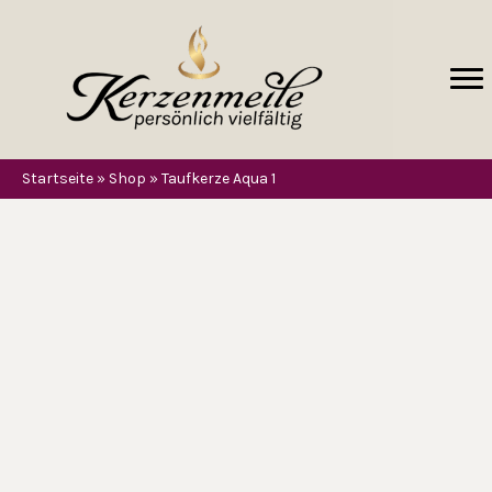
Startseite
»
Shop
»
Taufkerze Aqua 1