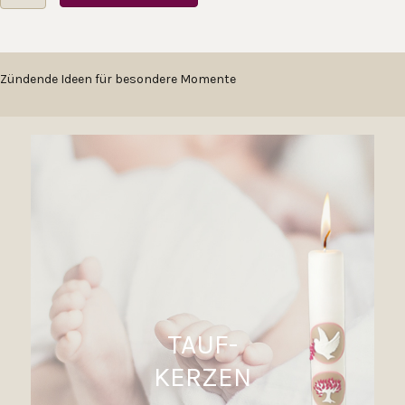
Aqua
1
Menge
Zündende Ideen für besondere Momente
TAUF-
KERZEN