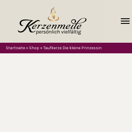
Startseite
»
Shop
»
Taufkerze Die kleine Prinzessin