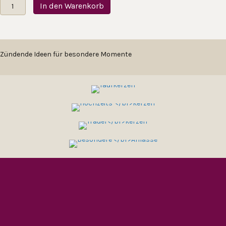
BESONDER
KERZEN
TRAUER
Taufkerze
In den Warenkorb
Die
KERZEN
E
kleine
Prinzessin
ANLÄSSE
Menge
Zündende Ideen für besondere Momente