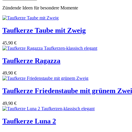
der
Donau
Zündende Ideen für besondere Momente
3
Menge
Taufkerze Taube mit Zweig
45,90
€
Taufkerze Ragazza
49,90
€
Taufkerze Friedenstaube mit grünem Zwe
49,90
€
Taufkerze Luna 2