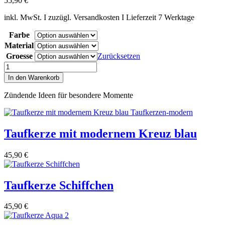
55,90
€
inkl. MwSt. I zuzügl. Versandkosten I Lieferzeit 7 Werktage
Farbe
Material
Groesse
Zurücksetzen
Taufkerze
Fische
In den Warenkorb
vom
Neusiedlersee
Zündende Ideen für besondere Momente
Menge
Taufkerze mit modernem Kreuz blau
45,90
€
Taufkerze Schiffchen
45,90
€