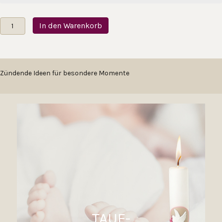
Taufkerze
In den Warenkorb
Lebensbaum
Graz
rosa
Menge
Zündende Ideen für besondere Momente
TAUF-