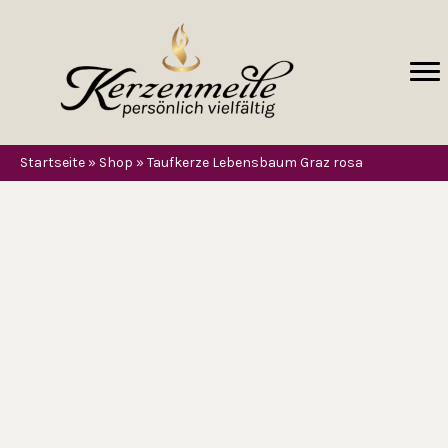
Startseite
»
Shop
»
Taufkerze Lebensbaum Graz rosa