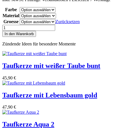
Farbe
Material
Groesse
Zurücksetzen
Taufkerze
Lebensbaum
In den Warenkorb
Pasching
Variant
Zündende Ideen für besondere Momente
rosa
Menge
Taufkerze mit weißer Taube bunt
45,90
€
Taufkerze mit Lebensbaum gold
47,90
€
Taufkerze Aqua 2