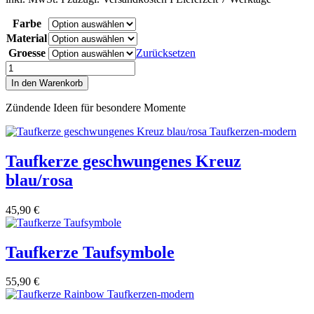
Farbe
Material
Groesse
Zurücksetzen
Taufkerze
Lebensbaum
In den Warenkorb
Pasching
Vintage
Zündende Ideen für besondere Momente
Menge
Taufkerze geschwungenes Kreuz
blau/rosa
45,90
€
Taufkerze Taufsymbole
55,90
€