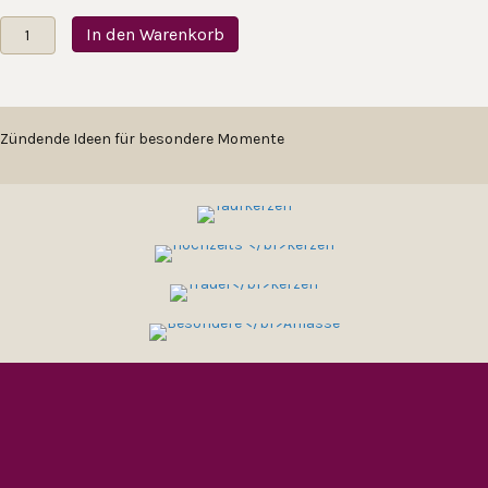
BESONDER
KERZEN
TRAUER
Taufkerze
In den Warenkorb
Regenbogenkreuz
KERZEN
E
Menge
ANLÄSSE
Zündende Ideen für besondere Momente