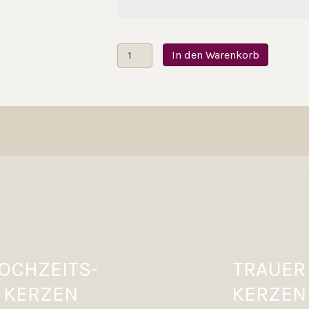
Taufkerze
In den Warenkorb
Taufsymbole
Menge
OCHZEITS-
TRAUER
KERZEN
KERZEN