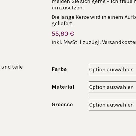
melden Sie sich gerne – ich freue 
umzusetzen.
Die lange Kerze wird in einem Au
geliefert.
55,90
€
inkl. MwSt. I zuzügl. Versandkosten
 und teile
Farbe
Material
Groesse