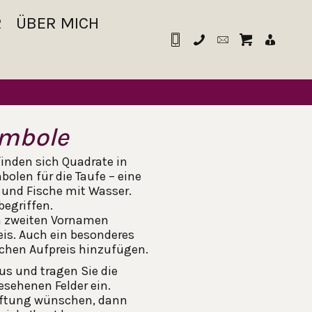
R
ÜBER MICH
ymbole
inden sich Quadrate in
olen für die Taufe – eine
 und Fische mit Wasser.
begriffen.
n zweiten Vornamen
eis. Auch ein besonderes
chen Aufpreis hinzufügen.
us und tragen Sie die
sehenen Felder ein.
riftung wünschen, dann