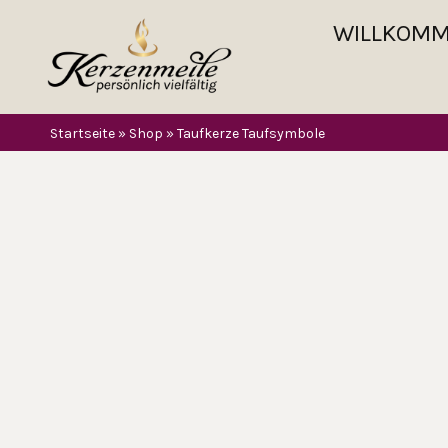
WILLKOM
Startseite
»
Shop
»
Taufkerze Taufsymbole