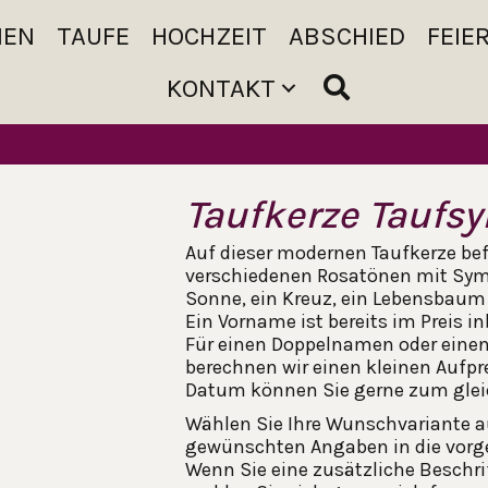
MEN
TAUFE
HOCHZEIT
ABSCHIED
FEIE
KONTAKT
Taufkerze Taufs
Auf dieser modernen Taufkerze bef
verschiedenen Rosatönen mit Symb
Sonne, ein Kreuz, ein Lebensbaum
Ein Vorname ist bereits im Preis in
Für einen Doppelnamen oder eine
berechnen wir einen kleinen Aufpr
Datum können Sie gerne zum glei
Wählen Sie Ihre Wunschvariante a
gewünschten Angaben in die vorge
Wenn Sie eine zusätzliche Besch