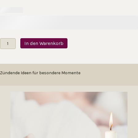
Taufkerzenset
In den Warenkorb
Efeuranke
Menge
Zündende Ideen für besondere Momente