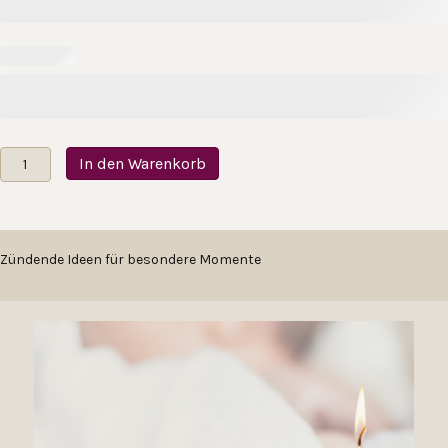
Taufkerzenset
In den Warenkorb
Vintage
Dolden
und
Blumen
Menge
Zündende Ideen für besondere Momente