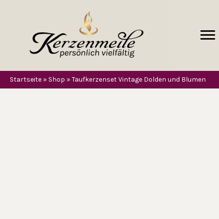
Startseite
»
Shop
»
Taufkerzenset Vintage Dolden und Blumen