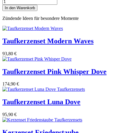
Taufkerzenset
Vintage
In den Warenkorb
Schiff
Menge
Zündende Ideen für besondere Momente
Taufkerzenset Modern Waves
93,80
€
Taufkerzenset Pink Whisper Dove
174,90
€
Taufkerzenset Luna Dove
95,90
€
Kerzenset Friedenstaube