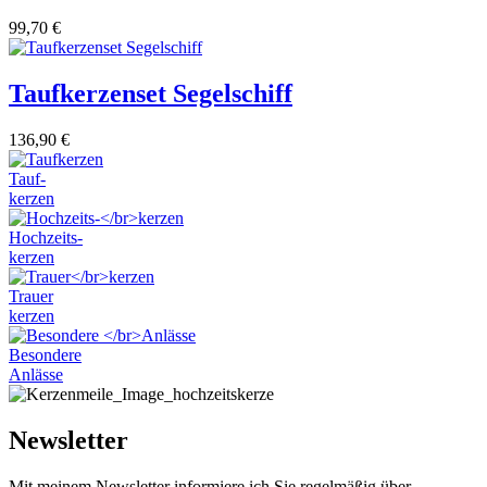
99,70
€
Taufkerzenset Segelschiff
136,90
€
Tauf-
kerzen
Hochzeits-
kerzen
Trauer
kerzen
Besondere
Anlässe
Newsletter
Mit meinem Newsletter informiere ich Sie regelmäßig über