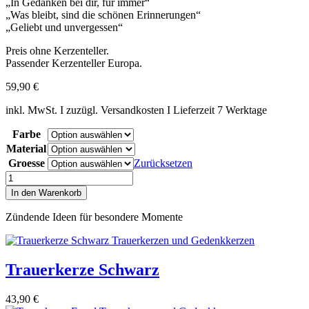
„In Gedanken bei dir, für immer“
„Was bleibt, sind die schönen Erinnerungen“
„Geliebt und unvergessen“
Preis ohne Kerzenteller.
Passender Kerzenteller Europa.
59,90
€
inkl. MwSt. I zuzügl. Versandkosten I Lieferzeit 7 Werktage
Farbe
Material
Groesse
Zurücksetzen
Trauerkerze
Du
In den Warenkorb
fehlst
Menge
Zündende Ideen für besondere Momente
Trauerkerze Schwarz
43,90
€