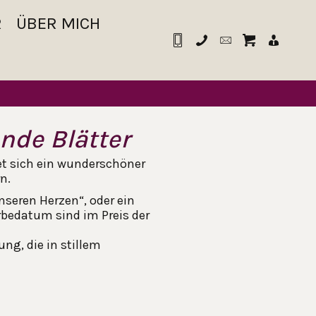
R
ÜBER MICH
ende Blätter
et sich ein wunderschöner
n.
nseren Herzen“, oder ein
bedatum sind im Preis der
ung, die in stillem