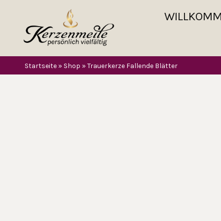
WILLKOM
Startseite
»
Shop
»
Trauerkerze Fallende Blätter