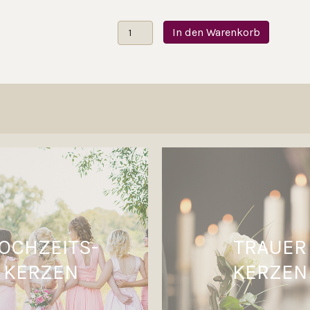
Trauerkerze
In den Warenkorb
Fallende
Blätter
Menge
OCHZEITS-
TRAUER
KERZEN
KERZEN