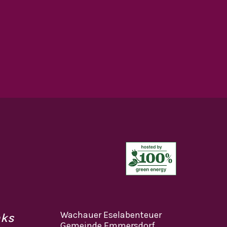
Wachauer Eselabenteuer
nks
Gemeinde Emmersdorf