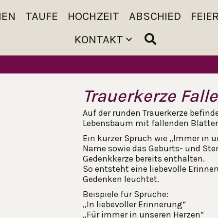
MEN
TAUFE
HOCHZEIT
ABSCHIED
FEIE
KONTAKT
Trauerkerze Fall
Auf der runden Trauerkerze befind
Lebensbaum mit fallenden Blätter
Ein kurzer Spruch wie „Immer in u
Name sowie das Geburts- und Ster
Gedenkkerze bereits enthalten.
So entsteht eine liebevolle Erinner
Gedenken leuchtet.
Beispiele für Sprüche:
„In liebevoller Erinnerung“
„Für immer in unseren Herzen“