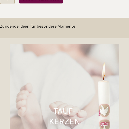
Schmetterlinge
Menge
Zündende Ideen für besondere Momente
TAUF-
KERZEN