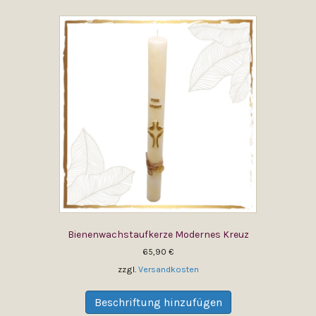
Varianten
auf.
Die
Optionen
können
auf
der
Produktseite
gewählt
werden
Bienenwachstaufkerze Modernes Kreuz
65,90
€
zzgl.
Versandkosten
Dieses
Produkt
Beschriftung hinzufügen
weist