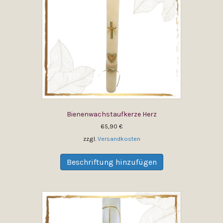
Bienenwachstaufkerze Herz
65,90
€
zzgl.
Versandkosten
Dieses
Produkt
Beschriftung hinzufügen
weist
mehrere
Varianten
auf.
Die
Optionen