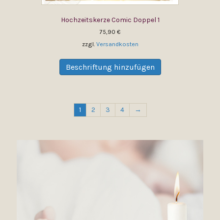
Hochzeitskerze Comic Doppel 1
75,90
€
zzgl.
Versandkosten
Dieses
Produkt
Beschriftung hinzufügen
weist
mehrere
Varianten
auf.
1
2
3
4
→
Die
Optionen
können
auf
der
Produktseite
gewählt
werden