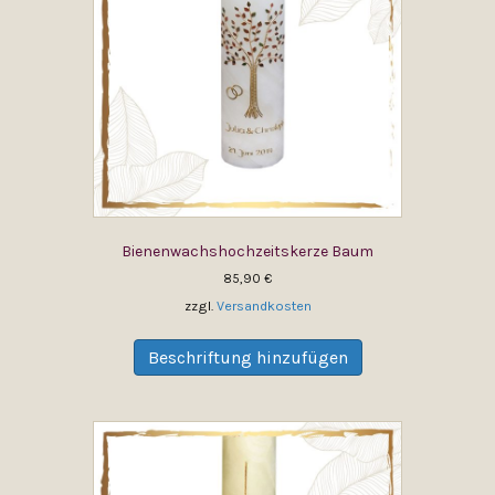
Bienenwachshochzeitskerze Baum
85,90
€
zzgl.
Versandkosten
Dieses
Produkt
Beschriftung hinzufügen
weist
mehrere
Varianten
auf.
Die
Optionen