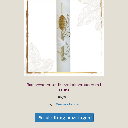
auf.
Die
Optionen
können
auf
der
Produktseite
gewählt
werden
Bienenwachstaufkerze Lebensbaum mit
Taube
65,90
€
zzgl.
Versandkosten
Dieses
Produkt
Beschriftung hinzufügen
weist
mehrere