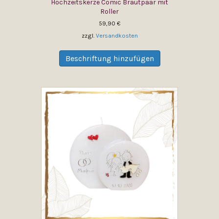
Hochzeitskerze Comic Brautpaar mit
Roller
59,90
€
zzgl.
Versandkosten
Dieses
Produkt
Beschriftung hinzufügen
weist
mehrere
Varianten
auf.
Die
Optionen
können
auf
der
Produktseite
gewählt
werden