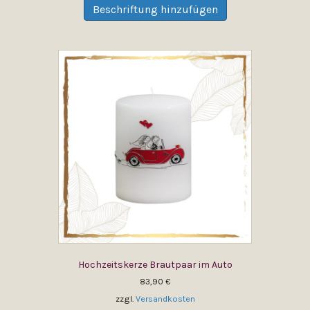
Produkt
Beschriftung hinzufügen
weist
mehrere
Varianten
auf.
Die
Optionen
können
auf
der
Produktseite
gewählt
werden
Hochzeitskerze Brautpaar im Auto
83,90
€
zzgl.
Versandkosten