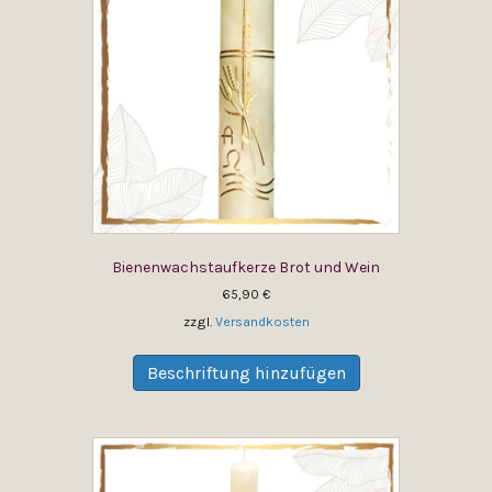
können
auf
der
Produktseite
gewählt
werden
Bienenwachstaufkerze Brot und Wein
65,90
€
zzgl.
Versandkosten
Dieses
Produkt
Beschriftung hinzufügen
weist
mehrere
Varianten
auf.
Die