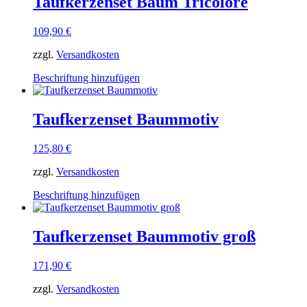
Taufkerzenset Baum Tricolore
Varianten
auf.
109,90
€
Die
Optionen
zzgl.
Versandkosten
können
auf
Dieses
Beschriftung hinzufügen
der
Produkt
Produktseite
weist
gewählt
mehrere
Taufkerzenset Baummotiv
werden
Varianten
auf.
125,80
€
Die
Optionen
zzgl.
Versandkosten
können
auf
Dieses
Beschriftung hinzufügen
der
Produkt
Produktseite
weist
gewählt
mehrere
Taufkerzenset Baummotiv groß
werden
Varianten
auf.
171,90
€
Die
Optionen
zzgl.
Versandkosten
können
auf