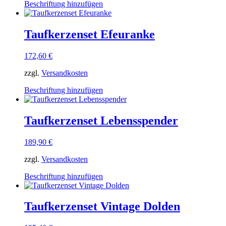
Dieses
Beschriftung hinzufügen
der
Produkt
Produktseite
weist
gewählt
mehrere
Taufkerzenset Efeuranke
werden
Varianten
auf.
172,60
€
Die
Optionen
zzgl.
Versandkosten
können
auf
Dieses
Beschriftung hinzufügen
der
Produkt
Produktseite
weist
gewählt
mehrere
Taufkerzenset Lebensspender
werden
Varianten
auf.
189,90
€
Die
Optionen
zzgl.
Versandkosten
können
auf
Dieses
Beschriftung hinzufügen
der
Produkt
Produktseite
weist
gewählt
mehrere
Taufkerzenset Vintage Dolden
werden
Varianten
auf.