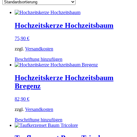
Hochzeitskerze Hochzeitsbaum
75,90
€
zzgl.
Versandkosten
Dieses
Beschriftung hinzufügen
Produkt
weist
mehrere
Hochzeitskerze Hochzeitsbaum
Varianten
Bregenz
auf.
Die
Optionen
82,90
€
können
auf
zzgl.
Versandkosten
der
Dieses
Produktseite
Beschriftung hinzufügen
Produkt
gewählt
weist
werden
mehrere