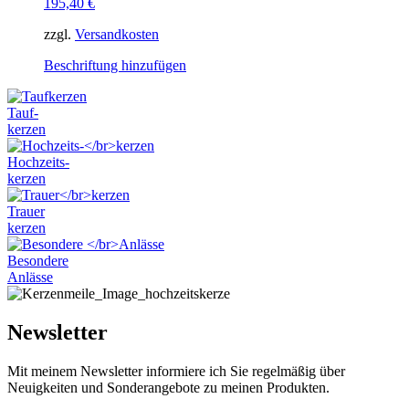
195,40
€
Die
Optionen
zzgl.
Versandkosten
können
auf
Dieses
Beschriftung hinzufügen
der
Produkt
Produktseite
weist
gewählt
Tauf-
mehrere
werden
kerzen
Varianten
auf.
Hochzeits-
Die
kerzen
Optionen
können
Trauer
auf
kerzen
der
Produktseite
Besondere
gewählt
Anlässe
werden
Newsletter
Mit meinem Newsletter informiere ich Sie regelmäßig über
Neuigkeiten und Sonderangebote zu meinen Produkten.