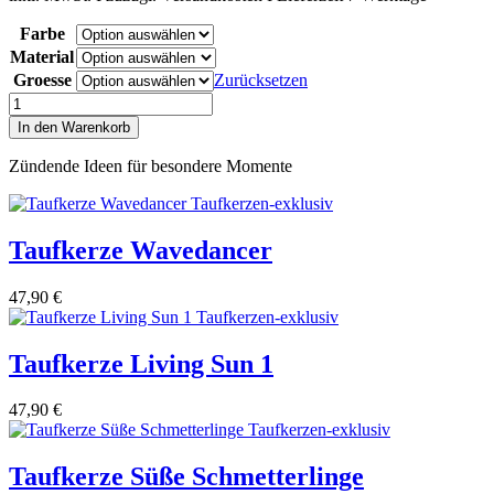
Farbe
Material
Groesse
Zurücksetzen
Taufkerze
Copac
In den Warenkorb
Menge
Zündende Ideen für besondere Momente
Taufkerze Wavedancer
47,90
€
Taufkerze Living Sun 1
47,90
€
Taufkerze Süße Schmetterlinge