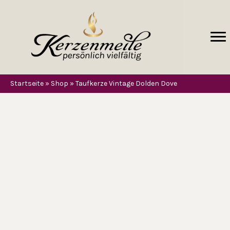
Startseite
»
Shop
»
Taufkerze Vintage Dolden Dove