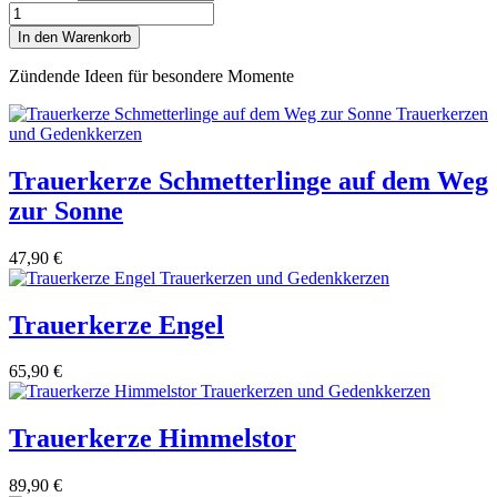
Trauerkerze
Glitzernder
In den Warenkorb
Baum
Menge
Zündende Ideen für besondere Momente
Trauerkerze Schmetterlinge auf dem Weg
zur Sonne
47,90
€
Trauerkerze Engel
65,90
€
Trauerkerze Himmelstor
89,90
€