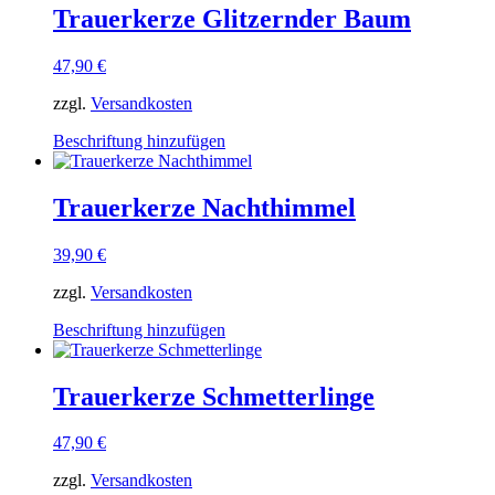
werden
Varianten
Trauerkerze Glitzernder Baum
auf.
Die
47,90
€
Optionen
können
zzgl.
Versandkosten
auf
der
Dieses
Beschriftung hinzufügen
Produktseite
Produkt
gewählt
weist
werden
mehrere
Trauerkerze Nachthimmel
Varianten
auf.
39,90
€
Die
Optionen
zzgl.
Versandkosten
können
auf
Dieses
Beschriftung hinzufügen
der
Produkt
Produktseite
weist
gewählt
mehrere
Trauerkerze Schmetterlinge
werden
Varianten
auf.
47,90
€
Die
Optionen
zzgl.
Versandkosten
können