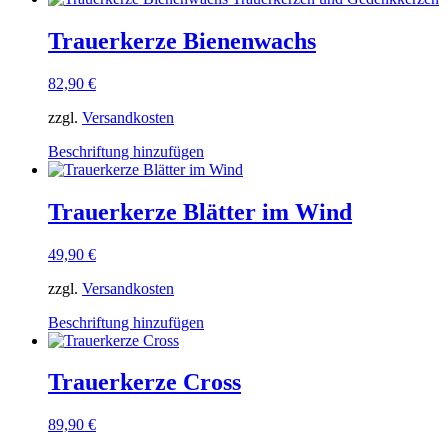
Produktseite
weist
gewählt
mehrere
Trauerkerze Bienenwachs
werden
Varianten
auf.
82,90
€
Die
Optionen
zzgl.
Versandkosten
können
auf
Dieses
Beschriftung hinzufügen
der
Produkt
Produktseite
weist
gewählt
mehrere
Trauerkerze Blätter im Wind
werden
Varianten
auf.
49,90
€
Die
Optionen
zzgl.
Versandkosten
können
auf
Dieses
Beschriftung hinzufügen
der
Produkt
Produktseite
weist
gewählt
mehrere
Trauerkerze Cross
werden
Varianten
auf.
89,90
€
Die
Optionen