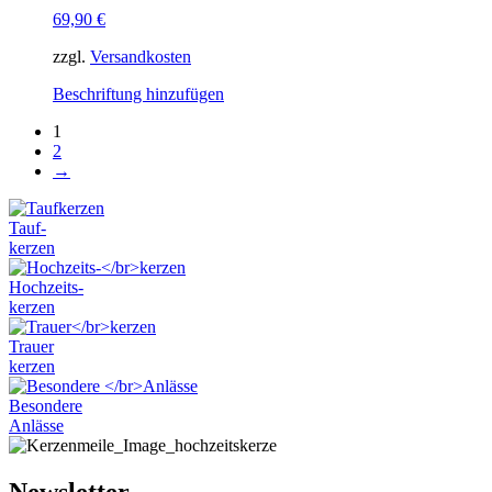
auf.
69,90
€
Die
Optionen
zzgl.
Versandkosten
können
auf
Dieses
Beschriftung hinzufügen
der
Produkt
Produktseite
1
weist
gewählt
2
mehrere
werden
→
Varianten
auf.
Die
Tauf-
Optionen
kerzen
können
auf
Hochzeits-
der
kerzen
Produktseite
gewählt
Trauer
werden
kerzen
Besondere
Anlässe
Newsletter