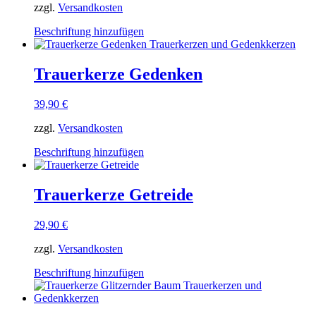
zzgl.
Versandkosten
können
auf
Dieses
Beschriftung hinzufügen
der
Produkt
Produktseite
weist
gewählt
mehrere
Trauerkerze Gedenken
werden
Varianten
auf.
39,90
€
Die
Optionen
zzgl.
Versandkosten
können
auf
Dieses
Beschriftung hinzufügen
der
Produkt
Produktseite
weist
gewählt
mehrere
Trauerkerze Getreide
werden
Varianten
auf.
29,90
€
Die
Optionen
zzgl.
Versandkosten
können
auf
Dieses
Beschriftung hinzufügen
der
Produkt
Produktseite
weist
gewählt
mehrere