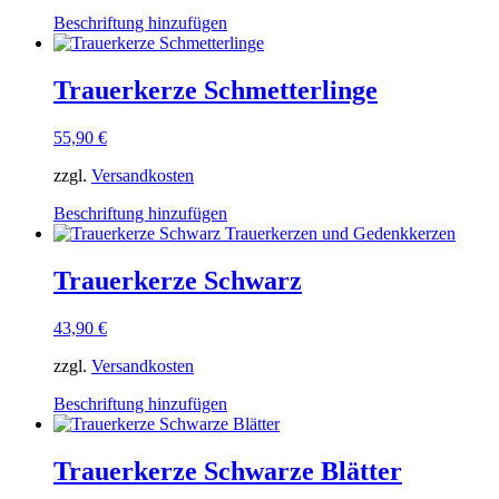
auf
Dieses
Beschriftung hinzufügen
der
Produkt
Produktseite
weist
gewählt
mehrere
Trauerkerze Schmetterlinge
werden
Varianten
auf.
55,90
€
Die
Optionen
zzgl.
Versandkosten
können
auf
Dieses
Beschriftung hinzufügen
der
Produkt
Produktseite
weist
gewählt
mehrere
Trauerkerze Schwarz
werden
Varianten
auf.
43,90
€
Die
Optionen
zzgl.
Versandkosten
können
auf
Dieses
Beschriftung hinzufügen
der
Produkt
Produktseite
weist
gewählt
mehrere
Trauerkerze Schwarze Blätter
werden
Varianten